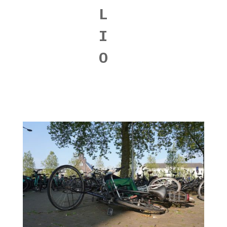
L
I
O