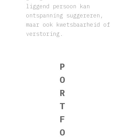
liggend persoon kan
ontspanning suggereren,
maar ook kwetsbaarheid of
verstoring.
P
O
R
T
F
O