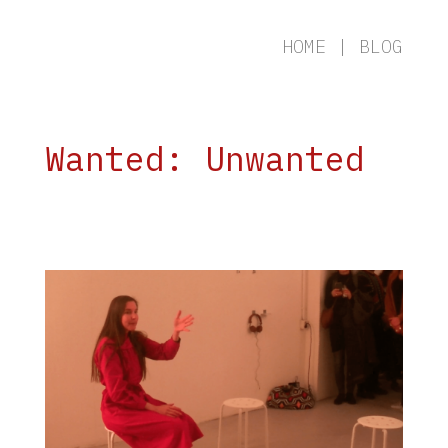
HOME
|
BLOG
Wanted: Unwanted
T