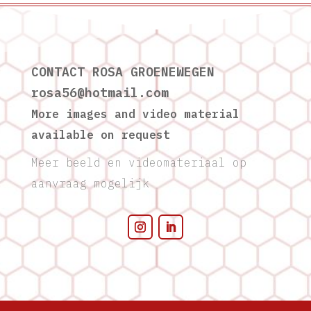
CONTACT ROSA GROENEWEGEN
@65asor
moc.liamtoh
More images and video material
available on request
Meer beeld en videomateriaal op
aanvraag mogelijk