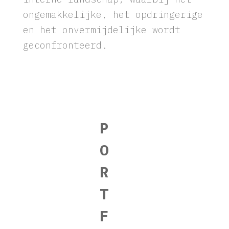
directe betrokkenheid bij het
interne landschap, waarbij het
ongemakkelijke, het opdringerige
en het onvermijdelijke wordt
geconfronteerd.
P
O
R
T